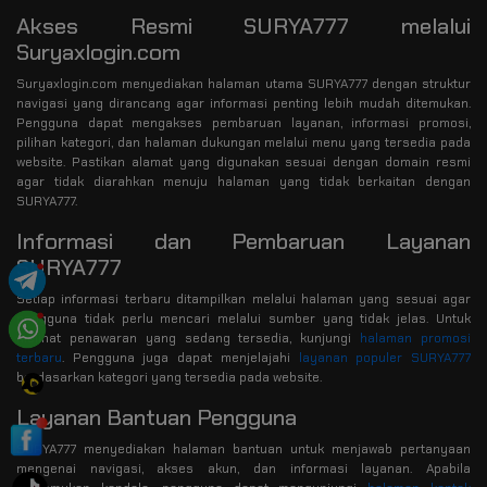
Akses Resmi SURYA777 melalui
Suryaxlogin.com
Suryaxlogin.com menyediakan halaman utama SURYA777 dengan struktur
navigasi yang dirancang agar informasi penting lebih mudah ditemukan.
Pengguna dapat mengakses pembaruan layanan, informasi promosi,
pilihan kategori, dan halaman dukungan melalui menu yang tersedia pada
website. Pastikan alamat yang digunakan sesuai dengan domain resmi
agar tidak diarahkan menuju halaman yang tidak berkaitan dengan
SURYA777.
Informasi dan Pembaruan Layanan
SURYA777
Setiap informasi terbaru ditampilkan melalui halaman yang sesuai agar
pengguna tidak perlu mencari melalui sumber yang tidak jelas. Untuk
melihat penawaran yang sedang tersedia, kunjungi
halaman promosi
terbaru
. Pengguna juga dapat menjelajahi
layanan populer SURYA777
berdasarkan kategori yang tersedia pada website.
Layanan Bantuan Pengguna
SURYA777 menyediakan halaman bantuan untuk menjawab pertanyaan
mengenai navigasi, akses akun, dan informasi layanan. Apabila