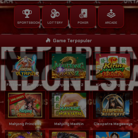
SPORTSBOOK
LOTTERY
POKER
ARCADE
Game Terpopuler
Fortune of Olympus
Mahjong Ways 2
Kirin Mahjong Ultra
Mahjong Princess
Mahjong MaxWin
Cleopatra Megaways