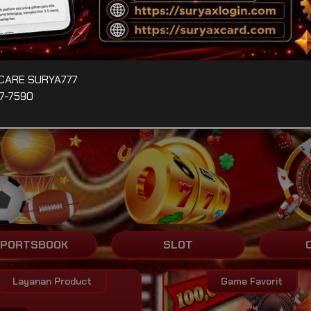
DR
50,361,007,26
CARE SURYA777
7-7590
PORTSBOOK
SLOT
nan Customer
Layanan Product
Game Favorit