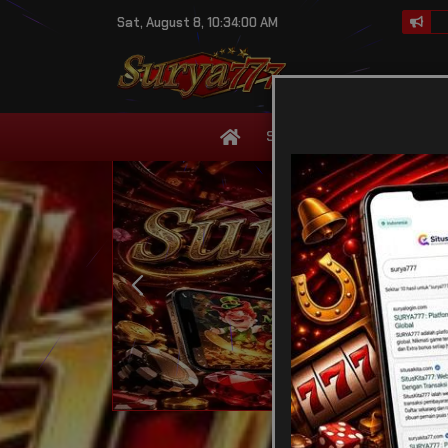
Sat, August 8, 10:34:02 AM
Slot
Live Game