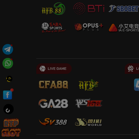
LIVE GAME
L