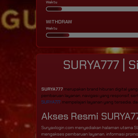
Waktu
ONLINE
ONLIN
WITHDRAW
Waktu
ONLINE
ONLIN
SURYA777 | S
SURYA777
merupakan brand hiburan digital yang
pembaruan layanan, navigasi yang responsif, se
SURYA777
, mempelajari layanan yang tersedia, 
Akses Resmi SURYA77
Suryaxlogin.com menyediakan halaman utama SUR
mengakses pembaruan layanan, informasi promosi