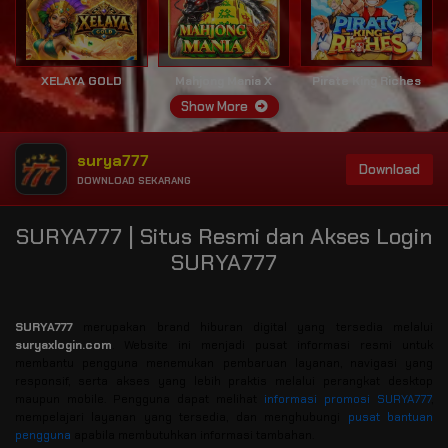
XELAYA GOLD
Mahjong Mania X
Pirate King Riches
Show More
surya777
Download
DOWNLOAD SEKARANG
SURYA777 | Situs Resmi dan Akses Login
SURYA777
SURYA777
merupakan brand hiburan digital yang tersedia melalui
suryaxlogin.com
. Website ini menjadi pusat informasi resmi untuk
membantu pengguna menemukan pembaruan layanan, navigasi yang
responsif, serta akses yang lebih praktis melalui perangkat desktop
maupun mobile. Pengguna dapat melihat
informasi promosi SURYA777
,
mempelajari layanan yang tersedia, dan menghubungi
pusat bantuan
pengguna
apabila membutuhkan informasi tambahan.