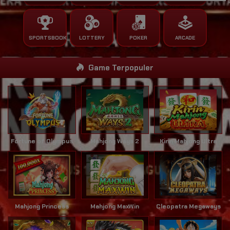
SPORTSBOOK
LOTTERY
POKER
ARCADE
Game Terpopuler
Fortune of Olympus
Mahjong Ways 2
Kirin Mahjong Ultra
Mahjong Princess
Mahjong MaxWin
Cleopatra Megaways