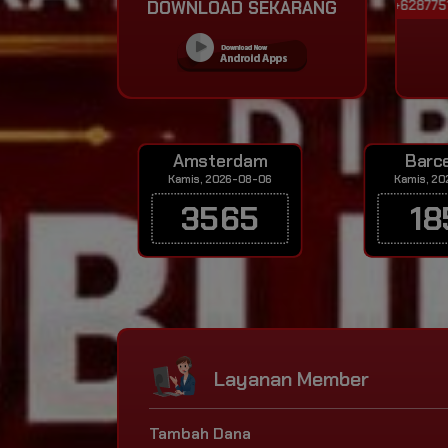
DOWNLOAD SEKARANG
+6287751742860
or
Amsterdam
Barc
26-08-06
Kamis, 2026-08-06
Kamis, 2
00
3565
18
Layanan Member
Tambah Dana