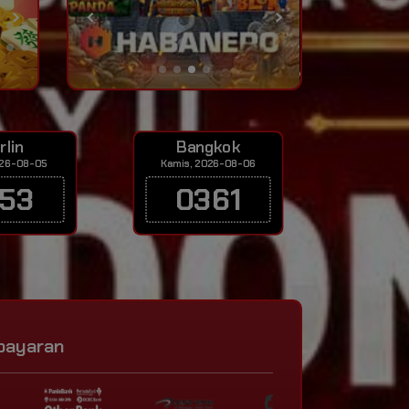
rlin
Bangkok
Bul
026-08-05
Kamis, 2026-08-06
Kamis, 
953
0361
7
bayaran