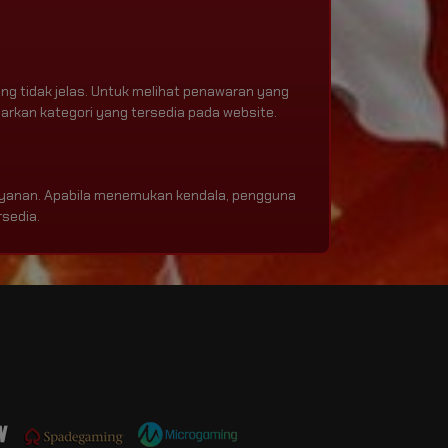
ng tidak jelas. Untuk melihat penawaran yang
arkan kategori yang tersedia pada website.
ayanan. Apabila menemukan kendala, pengguna
rsedia.