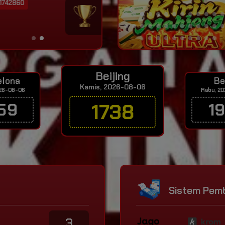
Permainan
Terlengkap dalam
seluruh platform
Beijing
elona
Be
Kamis, 2026-08-06
026-08-06
Rabu, 2
1738
59
1
Sistem Pem
3