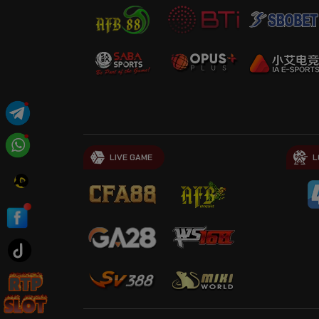
LIVE GAME
L