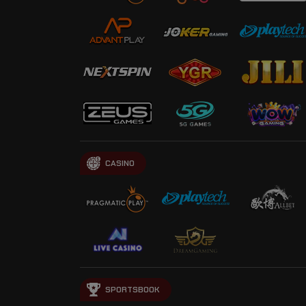
CASINO
SPORTSBOOK