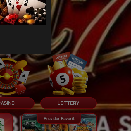
1
CASINO
LOTTERY
Provider Favorit